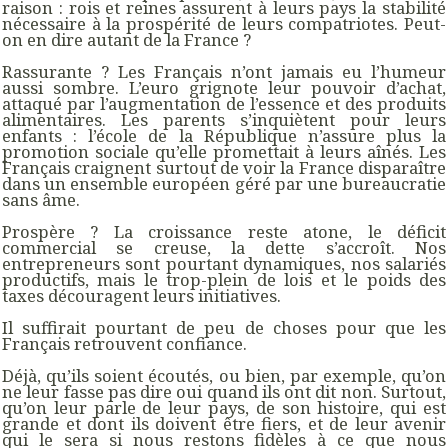
raison : rois et reines assurent à leurs pays la stabilité
nécessaire à la prospérité de leurs compatriotes. Peut-
on en dire autant de la France ?
Rassurante ? Les Français n’ont jamais eu l’humeur
aussi sombre. L’euro grignote leur pouvoir d’achat,
attaqué par l’augmentation de l’essence et des produits
alimentaires. Les parents s’inquiètent pour leurs
enfants : l’école de la République n’assure plus la
promotion sociale qu’elle promettait à leurs aînés. Les
Français craignent surtout de voir la France disparaître
dans un ensemble européen géré par une bureaucratie
sans âme.
Prospère ? La croissance reste atone, le déficit
commercial se creuse, la dette s’accroît. Nos
entrepreneurs sont pourtant dynamiques, nos salariés
productifs, mais le trop-plein de lois et le poids des
taxes découragent leurs initiatives.
Il suffirait pourtant de peu de choses pour que les
Français retrouvent confiance.
Déjà, qu’ils soient écoutés, ou bien, par exemple, qu’on
ne leur fasse pas dire oui quand ils ont dit non. Surtout,
qu’on leur parle de leur pays, de son histoire, qui est
grande et dont ils doivent être fiers, et de leur avenir
qui le sera si nous restons fidèles à ce que nous