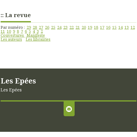
:: La revue
Par numéro :
29
28
27
26
25
24
23
22
21
20
19
18
17
16
15
14
13
12
11
10
9
8
7
6
5
4
3
2
Couvertures
Manifeste
Les auteurs
Les librairies
Les Epées
Les Epées